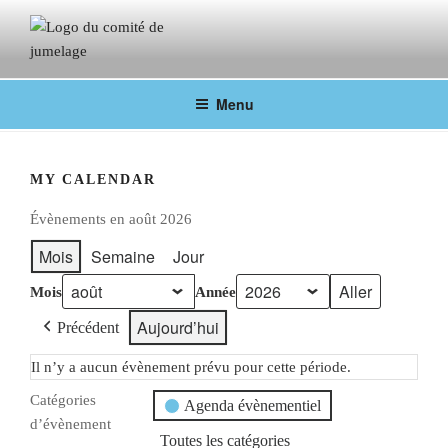
COMITÉ DE JUMELAGE DE
Fontainebleau en lien avec ses villes jumelées
Menu
FONTAINEBLEAU
MY CALENDAR
Évènements en août 2026
Mois
Semaine
Jour
Mois
Année
Aujourd’hui
Précédent
Il n’y a aucun évènement prévu pour cette période.
Catégories
Agenda évènementiel
d’évènement
Toutes les catégories