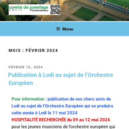
COMITÉ DE JUMELAGE DE
Fontainebleau en lien avec ses villes jumelées
FONTAINEBLEAU
Menu
MOIS :
FÉVRIER 2024
FÉVRIER 12, 2024
Publication à Lodi au sujet de l’Orchestre
Européen
Pour information :
publication de nos chers amis de
Lodi au sujet de l’Orchestre Européen qui se produira
cette année à Lodi le 11 mai 2024
HOSPITALITÉ RECHERCHÉE du 09 au 12 mai 2024
pour les jeunes musiciens de l’orchestre européen qui