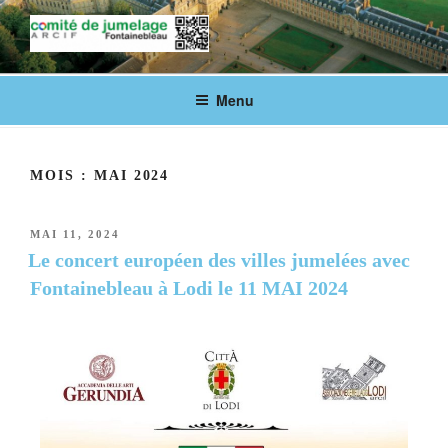
COMITÉ DE JUMELAGE DE
Fontainebleau en lien avec ses villes jumelées
Menu
FONTAINEBLEAU
MOIS :
MAI 2024
MAI 11, 2024
Le concert européen des villes jumelées avec
Fontainebleau à Lodi le 11 MAI 2024