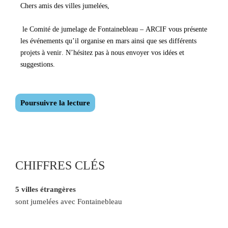
Chers amis des villes jumelées,
l
e
Comité de jumelage de Fontainebleau
–
ARCIF
vous présente
les événements
qu
’
il organise
en
mars
ainsi que
ses
différents
projets
à venir
.
N
’
hésitez pas à nous envoyer vos idées et
suggestions
.
Poursuivre la lecture
CHIFFRES CLÉS
5 villes étrangères
sont jumelées avec Fontainebleau