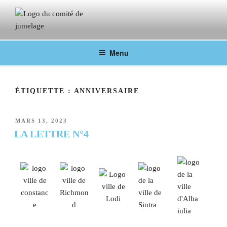
COMITÉ DE JUMELAGE DE
Fontainebleau en lien avec ses villes jumelées
Menu
FONTAINEBLEAU
ÉTIQUETTE :
ANNIVERSAIRE
MARS 13, 2023
LA LETTRE N°4