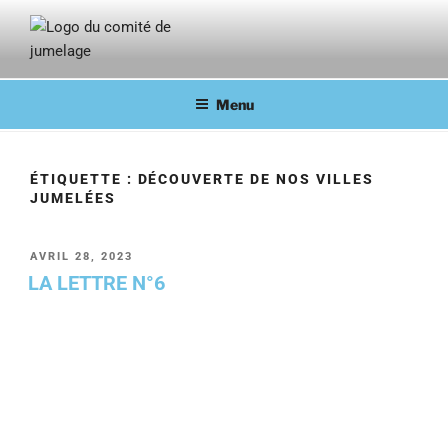
COMITÉ DE JUMELAGE DE
Fontainebleau en lien avec ses villes jumelées
FONTAINEBLEAU
Menu
ÉTIQUETTE :
DÉCOUVERTE DE NOS VILLES
JUMELÉES
AVRIL 28, 2023
LA LETTRE N°6