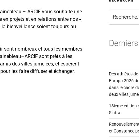
RECHERCHE
tainebleau
–
ARCIF
vous
souhaite une
e en projets et en
relations
entre
nos «
t la bienveillance
soient toujours au
Derniers 
nir sont nombreux et tous les membres
ainebleau
–
ARCIF sont prêts
à
les
amis des villes jumelées,
et
espèrent
s
pour
les faire
diffuser
et échanger.
Des athlètes de
Europa 2026 de
dans le cadre du
deux villes jume
13ième édition
Sintra
Renouvellement
et Constance po