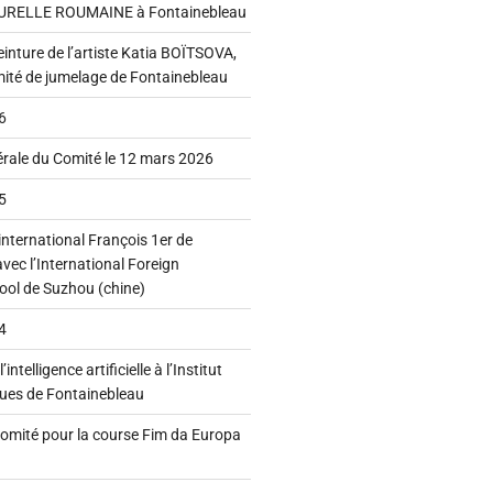
RELLE ROUMAINE à Fontainebleau
einture de l’artiste Katia BOÏTSOVA,
té de jumelage de Fontainebleau
6
rale du Comité le 12 mars 2026
5
nternational François 1er de
vec l’International Foreign
ol de Suzhou (chine)
4
intelligence artificielle à l’Institut
ques de Fontainebleau
omité pour la course Fim da Europa