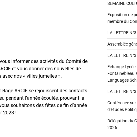
SEMAINE CULTU
Exposition de p
membre du Comi
LA LETTRE N°3
Assemblée géné
LA LETTRE N°3
 vous informer des activités du Comité de
Echange Lycée i
RCIF et vous donner des nouvelles de
Fontainebleau a
s avec nos « villes jumelles ».
Languages Scho
lage ARCIF se réjouissent des contacts
LA LETTRE N°3
lieu pendant l’année écoulée, prouvant la
Conférence sur l’
vous souhaitons des fêtes de fin d’année
d’Etudes Politi
ur 2023 !
Délégation du C
2026