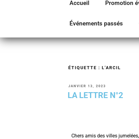
Accueil
Promotion é
Événements passés
COMITÉ DE JUMELAG
Fontainebleau en lien avec ses villes jumelées
ÉTIQUETTE :
L’ARCIL
JANVIER 13, 2023
LA LETTRE N°2
Chers amis des villes jumelées,