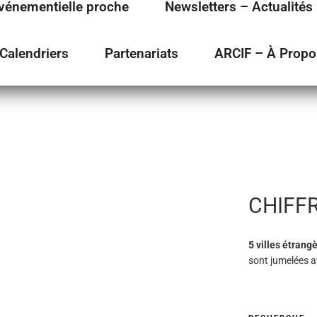
vénementielle proche
Newsletters – Actualités
Calendriers
Partenariats
ARCIF – À Propo
E DE FONTAINEBLEAU
CHIFF
5 villes étrang
sont jumelées 