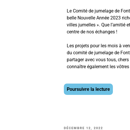
Le
Comité de jumelage de Fon
belle Nouvelle Année 2023
rich
villes jumelles
»
.
Que l’amitié e
centre de nos échanges
!
Les projets pour les mois à ve
du comit
é de jumelage de
Font
partager
avec vous tous, chers 
connaître également
les vôtre
Poursuivre la lecture
DÉCEMBRE 12, 2022