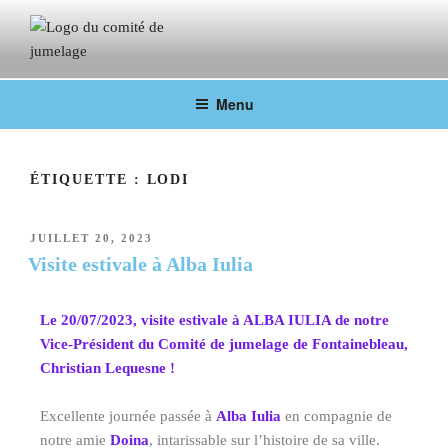
COMITÉ DE JUMELAGE DE
Fontainebleau en lien avec ses villes jumelées
Menu
FONTAINEBLEAU
ÉTIQUETTE :
LODI
JUILLET 20, 2023
Visite estivale à Alba Iulia
Le 20/07/2023, visite estivale à ALBA IULIA de notre
Vice-Président du Comité de jumelage de Fontainebleau,
Christian Lequesne !
Excellente journée passée à
Alba Iulia
en compagnie de
notre amie
Doina
, intarissable sur l’histoire de sa ville.