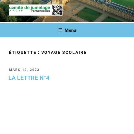
COMITÉ DE JUMELAGE DE
Fontainebleau en lien avec ses villes jumelées
FONTAINEBLEAU
Menu
ÉTIQUETTE :
VOYAGE SCOLAIRE
MARS 13, 2023
LA LETTRE N°4