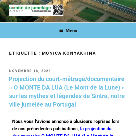
COMITÉ DE JUMELAGE DE
Fontainebleau en lien avec ses villes jumelées
FONTAINEBLEAU
Menu
ÉTIQUETTE :
MONICA KONYAKHINA
NOVEMBRE 18, 2024
Projection du court-métrage/documentaire
« O MONTE DA LUA (Le Mont de la Lune) »
sur les mythes et légendes de Sintra, notre
ville jumelée au Portugal
Nous vous l’avions annoncé à plusieurs reprises lors
de nos précédentes publications,
la projection du