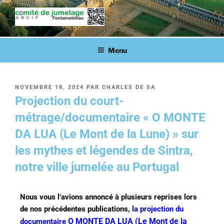
COMITÉ DE JUMELAGE DE
Fontainebleau en lien avec ses villes jumelées
FONTAINEBLEAU
Menu
NOVEMBRE 18, 2024
PAR
CHARLES DE SA
Projection du court-
métrage/documentaire « O MONTE
DA LUA (Le Mont de la Lune) » sur
les mythes et légendes de Sintra,
notre ville jumelée au Portugal
Nous vous l’avions annoncé à plusieurs reprises lors
de nos précédentes publications,
la projection du
O MONTE DA LUA (Le Mont de la
documentaire