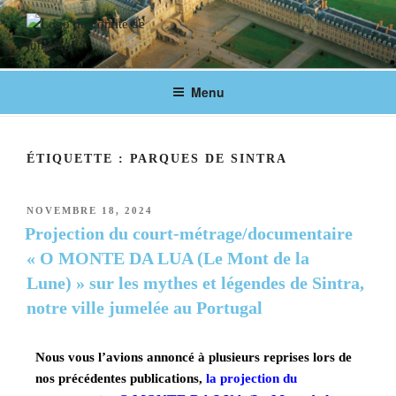
COMITÉ DE JUMELAGE DE
Fontainebleau en lien avec ses villes jumelées
Menu
FONTAINEBLEAU
ÉTIQUETTE :
PARQUES DE SINTRA
NOVEMBRE 18, 2024
Projection du court-métrage/documentaire
« O MONTE DA LUA (Le Mont de la
Lune) » sur les mythes et légendes de Sintra,
notre ville jumelée au Portugal
Nous vous l’avions annoncé à plusieurs reprises lors de
nos précédentes publications,
la projection du