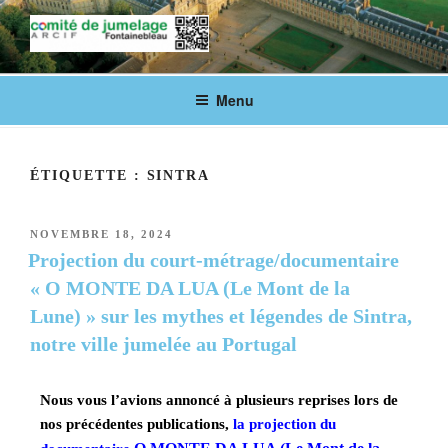
COMITÉ DE JUMELAGE DE
Fontainebleau en lien avec ses villes jumelées
Menu
FONTAINEBLEAU
ÉTIQUETTE :
SINTRA
NOVEMBRE 18, 2024
Projection du court-métrage/documentaire
« O MONTE DA LUA (Le Mont de la
Lune) » sur les mythes et légendes de Sintra,
notre ville jumelée au Portugal
Nous vous l’avions annoncé à plusieurs reprises lors de
nos précédentes publications,
la projection du