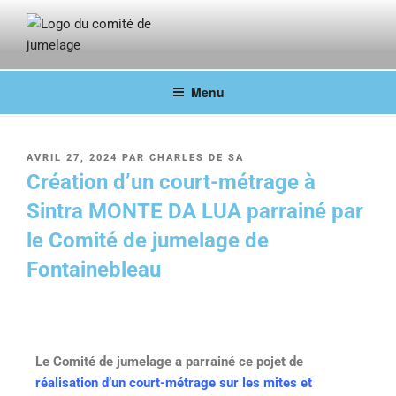
COMITÉ DE JUMELAGE DE
Fontainebleau en lien avec ses villes jumelées
FONTAINEBLEAU
Menu
AVRIL 27, 2024
PAR
CHARLES DE SA
Création d’un court-métrage à
Sintra MONTE DA LUA parrainé par
le Comité de jumelage de
Fontainebleau
Le Comité de jumelage a parrainé ce pojet de
réalisation d’un court-métrage sur les mites et