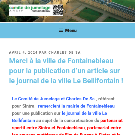
COMITÉ DE JUMELAGE DE
Fontainebleau en lien avec ses villes jumelées
FONTAINEBLEAU
Menu
AVRIL 4, 2024
PAR
CHARLES DE SA
Merci à la ville de Fontainebleau
pour la publication d’un article sur
le journal de la ville Le Bellifontain !
Le Comité de Jumelage et Charles De Sa
, référent
pour Sintra,
remercient la mairie de Fontainebleau
pour une publication sur
le journal de la ville Le
Bellifontain
au sujet de la concrétisation du
partenariat
sportif entre Sintra et Fontainebleau, partenariat entre